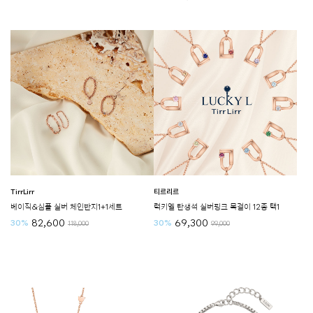
TirrLirr
티르리르
베이직&심플 실버 체인반지1+1세트
럭키엘 탄생석 실버핑크 목걸이 12종 택1
82,600
69,300
30%
30%
118,000
99,000