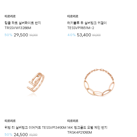
티르리르
티르리르
팅클 하트 실버화이트 반지
터키블루 듀 실버핑크 귀걸이
TRSSVW13288M
TESSVP11851M-2
29,500
53,400
50%
40%
59,000
89,000
티르리르
티르리르
위빙 티 실버핑크 이어커프 TESSVP13490M
14K 핑크골드 오벌 체인 반지
TRSK4P21090M
24,500
50%
49,000