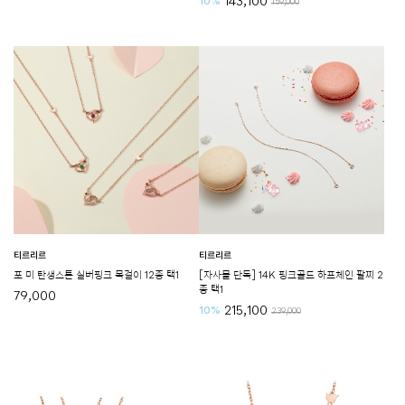
143,100
10%
159,000
티르리르
티르리르
포 미 탄생스톤 실버핑크 목걸이 12종 택1
[자사몰 단독] 14K 핑크골드 하프체인 팔찌 2
종 택1
79,000
215,100
10%
239,000