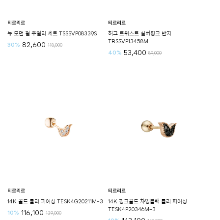
티르리르
티르리르
뉴 모던 펄 주얼리 세트 TSSSVP08339S
허그 트위스트 실버핑크 반지
TRSSVP13458M
82,600
30%
118,000
53,400
40%
89,000
티르리르
티르리르
14K 골드 튤리 피어싱 TESK4G20211M-3
14K 핑크골드 챠밍블랙 튤리 피어싱
TESK4P20346M-3
116,100
10%
129,000