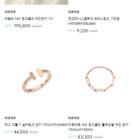
티르리르
티르리르
데일리 14K 핑크골드 체인반지 1+1
퀸즈테니스컬렉션 브라스핑크 가드링
HRXBRP30638M
190,400
20%
238,000
9,230
51%
19,000
티르리르
티르리르
허그 더블 T 실버핑크 반지 TRSSVP13648M
티르리르 14K 핑크골드 플랫오벌 체인 반지
TRSK4P21091M
44,500
50%
89,000
83,300
30%
119,000