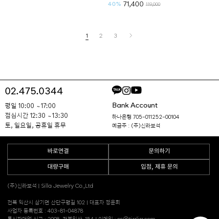
71,400
40%
119,000
1
2
3
02.475.0344
Bank Account
평일 10:00 ~ 17:00
점심시간 12:30 ~ 13:30
하나은행 705-011252-00104
토, 일요일, 공휴일 휴무
예금주 : (주)신라보석
바로연결
문의하기
대량구매
입점, 제휴 문의
(주)신라보석 | Silla Jewelry Co.,Ltd
전북 익산시 삼기면 산단구평길 102 | 대표자 정윤희
사업자 등록번호 : 403-81-04878