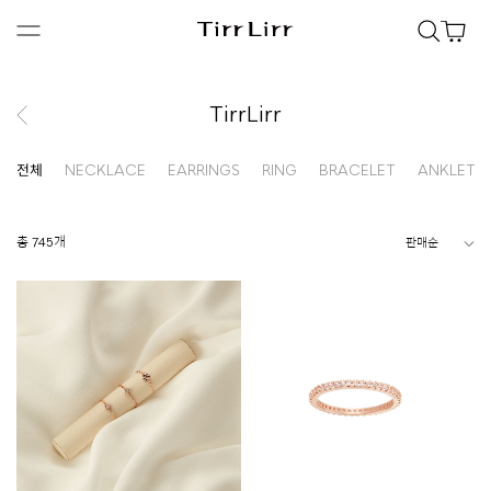
TirrLirr
전체
NECKLACE
EARRINGS
RING
BRACELET
ANKLET
총 745개