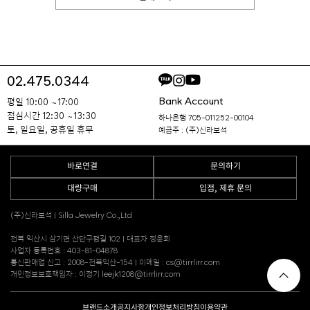
02.475.0344
Bank Account
평일 10:00 ~ 17:00
점심시간 12:30 ~ 13:30
하나은행 705-011252-00104
토, 일요일, 공휴일 휴무
예금주 : (주)신라보석
바로연결
문의하기
대량구매
입점, 제휴 문의
(주)신라보석 | Silla Jewelry Co.,Ltd
전북 익산시 삼기면 산단구평길 102 | 대표자 정윤희
사업자 등록번호 : 403-81-04878
통신판매업 신고 : 2008-전북익산-154 | 이메일 : cs@tirrlirr.com
개인정보보호책임자 : 이정기 leejk1208@tirrlirr.com
브랜드소개
공지사항
개인정보처리방침
이용약관