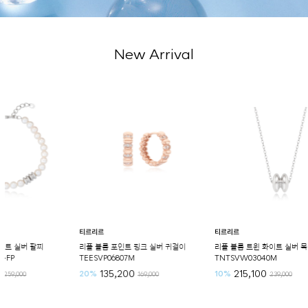
New Arrival
티르리르
티르리르
티르리르
리플 볼륨 포인트 핑크 실버 귀걸이
리플 볼륨 트윈 화이트 실버 목걸이
리플 볼
TEESVP06807M
TNTSVW03040M
TETS
135,200
215,100
20%
10%
30%
169,000
239,000