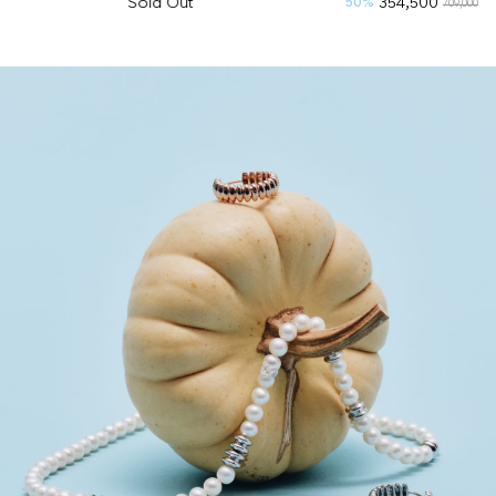
Sold Out
354,500
50%
30%
709,000