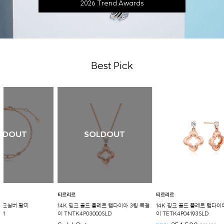
2026 Trend Awards
Best Pick
SOLDOUT
티르리르
티르리르
티르리르
14K 핑크 골드 플레르 랩다이아 3링 목걸
14K 핑크 골드 플레르 랩다이아 3링 귀걸
웨이블렛
이 TNTK4P03000SLD
이 TETK4P04193SLD
TEES