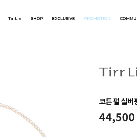
TirrLirr
SHOP
EXCLUSIVE
PROMOTION
COMMU
코튼 펄 실버핑
44,500