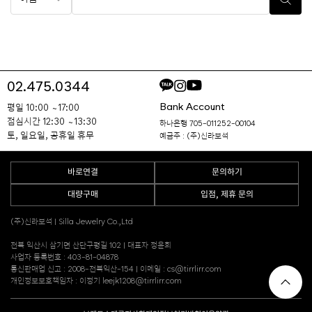
02.475.0344
Bank Account
평일 10:00 ~ 17:00
점심시간 12:30 ~ 13:30
하나은행 705-011252-00104
토, 일요일, 공휴일 휴무
예금주 : (주)신라보석
바로연결
문의하기
대량구매
입점, 제휴 문의
(주)신라보석 | Silla Jewelry Co.,Ltd
전북 익산시 삼기면 산단구평길 102 | 대표자 정윤희
사업자 등록번호 : 403-81-04878
통신판매업 신고 : 2008-전북익산-154 | 이메일 : cs@tirrlirr.com
개인정보보호책임자 : 이정기 leejk1208@tirrlirr.com