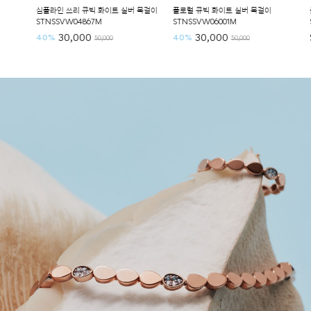
심플라인 쓰리 큐빅 화이트 실버 목걸이
플로럴 큐빅 화이트 실버 목걸이
클래식 
STNSSVW04867M
STNSSVW06001M
STNSS
30,000
30,000
Sold 
40%
40%
50,000
50,000