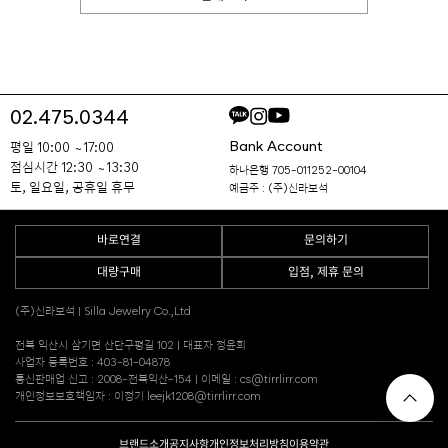
02.475.0344
Bank Account
평일 10:00 ~ 17:00
점심시간 12:30 ~ 13:30
하나은행 705-011252-00104
토, 일요일, 공휴일 휴무
예금주 : (주)신라보석
바로연결
문의하기
대량구매
입점, 제휴 문의
(주)신라보석 | Silla Jewelry Co.,Ltd
전북 익산시 삼기면 산단구평길 102 | 대표자 정윤희
사업자 등록번호 : 403-81-04878
통신판매업 신고 : 2008-전북익산-154 | 이메일 : cs@tirrlirr.com
개인정보보호책임자 : 이정기 leejk1208@tirrlirr.com
브랜드소개
공지사항
개인정보처리방침
이용약관