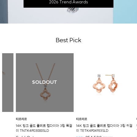
2026 Trend Awards
Best Pick
SOLDOUT
티르리르
티르리르
티르리르
14K 핑크 골드 플레르 랩다이아 3링 목걸
14K 핑크 골드 플레르 랩다이아 3링 귀걸
웨이블렛
이 TNTK4P03000SLD
이 TETK4P04193SLD
TEESV