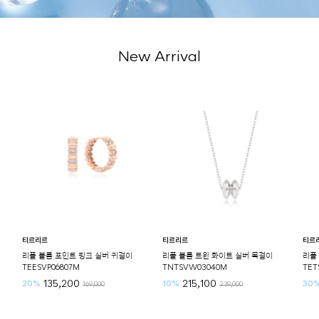
New Arrival
티르리르
티르리르
티르리르
리플 볼륨 포인트 핑크 실버 귀걸이
리플 볼륨 트윈 화이트 실버 목걸이
리플 볼
TEESVP06807M
TNTSVW03040M
TETSV
135,200
215,100
1
20%
10%
30%
169,000
239,000