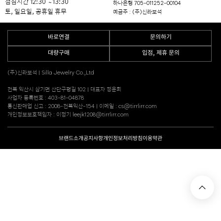
점심시간 12:30 ~ 13:30
하나은행 705-011252-00104
토, 일요일, 공휴일 휴무
예금주 : (주)신라보석
바로연결
문의하기
대량구매
입점, 제휴 문의
(주)신라보석 | Silla Jewelry Co.,Ltd
전북 익산시 삼기면 산단구평길 102 | 대표자 정윤희
사업자 등록번호 : 403-81-04878
통신판매업 신고 : 2008-전북익산-154 | 이메일 : cs@tirrlirr.com
개인정보보호책임자 : 이정기 leejk1208@tirrlirr.com
브랜드소개
공지사항
개인정보처리방침
이용약관